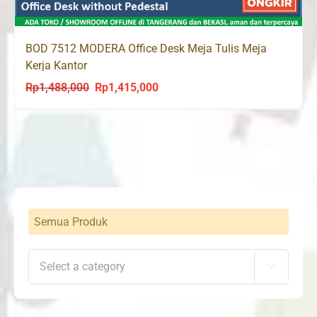
BOD 7512 MODERA Office Desk Meja Tulis Meja
Kerja Kantor
Rp
1,488,000
Rp
1,415,000
Original
Current
price
price
was:
is:
Rp1,488,000.
Rp1,415,000.
Semua Produk
