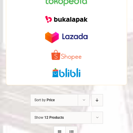
Sort by
Price
Show
12 Products