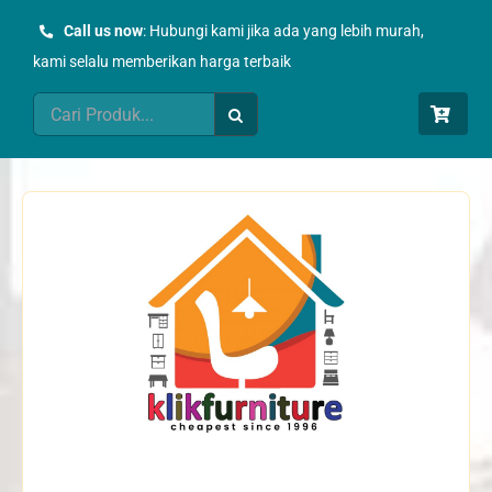
Skip
Call us now
: Hubungi kami jika ada yang lebih murah,
to
kami selalu memberikan harga terbaik
content
Search
for: