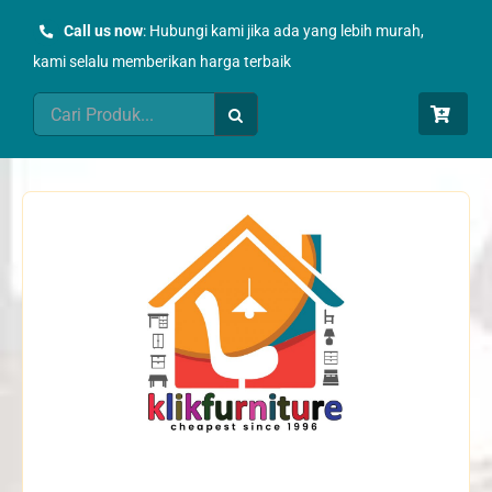
Skip
Call us now
: Hubungi kami jika ada yang lebih murah,
to
kami selalu memberikan harga terbaik
content
Search
for: