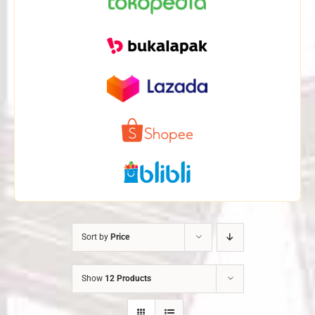
Sort by
Price
Show
12 Products