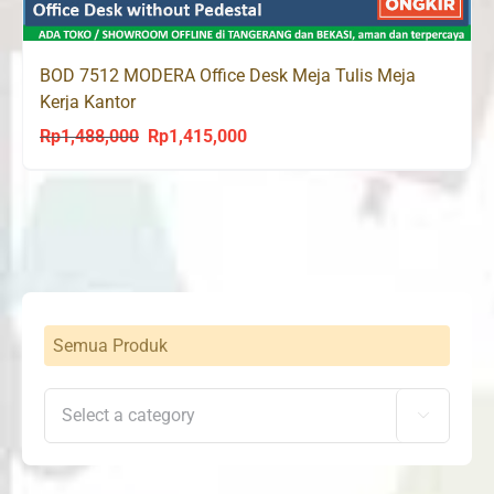
BOD 7512 MODERA Office Desk Meja Tulis Meja
Kerja Kantor
Rp
1,488,000
Rp
1,415,000
Original
Current
price
price
was:
is:
Rp1,488,000.
Rp1,415,000.
Semua Produk
