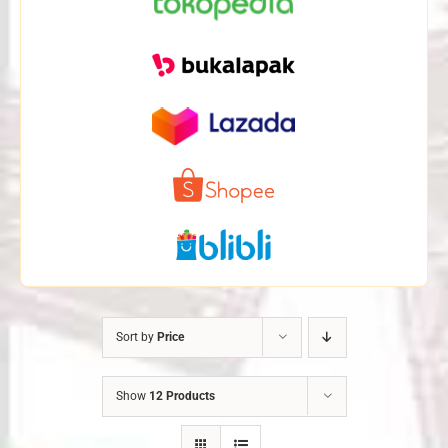
Sort by
Price
Show
12 Products