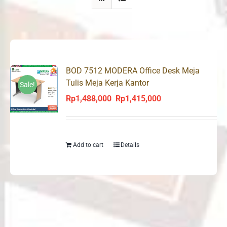
BOD 7512 MODERA Office Desk Meja
Tulis Meja Kerja Kantor
Sale!
Rp
1,488,000
Rp
1,415,000
Original
Current
price
price
was:
is:
Rp1,488,000.
Rp1,415,000.
Add to cart
Details