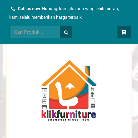
Skip
Call us now
: Hubungi kami jika ada yang lebih murah,
to
kami selalu memberikan harga terbaik
content
Search
for: