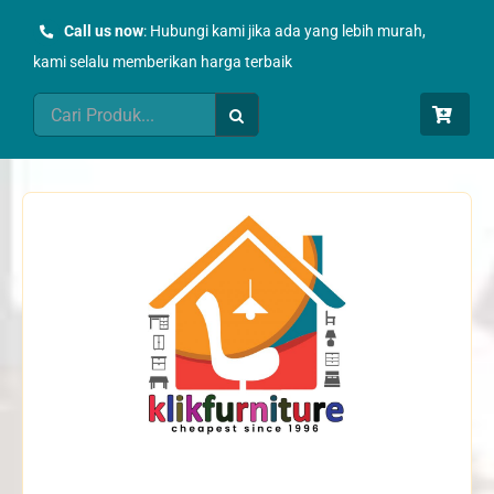
Skip
Call us now
: Hubungi kami jika ada yang lebih murah,
to
kami selalu memberikan harga terbaik
content
Search
for: