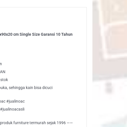
e
ransi
hun
ntity
x90x20 cm Single Size Garansi 10 Tahun
un
PAN
 stok
buka, sehingga kain bisa dicuci
ac #jualinoac
#jualinoacasli
i produk furniture termurah sejak 1996 ——