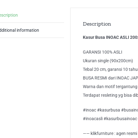
Siz
Ga
escription
10
Description
Ta
dditional information
qua
Kasur Busa INOAC ASLI 200
GARANSI 100% ASLI
Ukuran single (90x200cm)
Tebal 20 cm, garansi 10 tah
BUSA RESMI dari INOAC JA
Warna dan motif tergantung
Terdapat resleting yg bisa di
#inoac #kasurbusa #busaino
#inoacasli #kasurbusainoac 
—— klikfurniture : agen resm