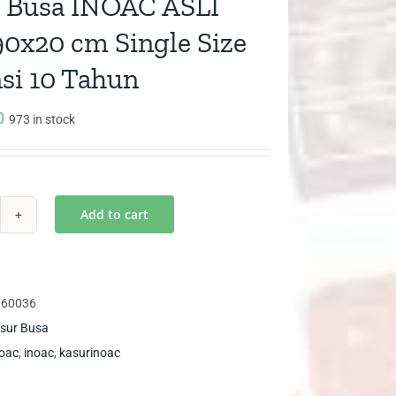
 Busa INOAC ASLI
0x20 cm Single Size
si 10 Tahun
0
973 in stock
Add to cart
sur
sa
OAC
LI
160036
0x90x20
sur Busa
oac
,
inoac
,
kasurinoac
gle