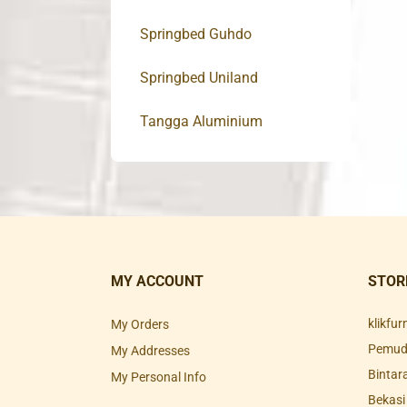
Springbed Guhdo
Springbed Uniland
Tangga Aluminium
MY ACCOUNT
STOR
klikfu
My Orders
Pemuda
My Addresses
Bintar
My Personal Info
Bekasi