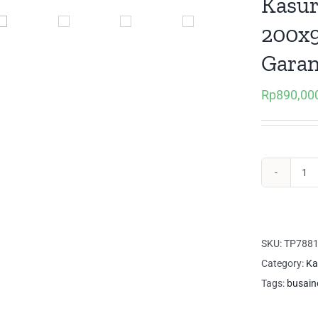
Kasur
200x9
Garan
Rp
890,00
Ka
Bu
IN
AS
SKU:
TP788
20
Category:
Ka
cm
Tags:
busain
Sin