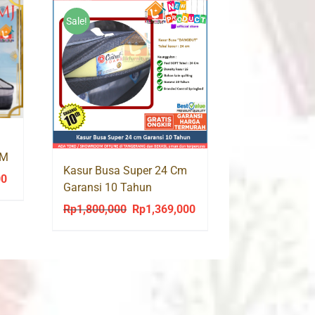
Sale!
SM
Kasur Busa Super 24 Cm
00
Price
Garansi 10 Tahun
range:
DANGDUT Central
Rp
1,800,000
Rp
1,369,000
Original
Current
Rp567,000
180×200 cm
price
price
through
was:
is:
Rp1,233,000
Rp1,800,000.
Rp1,369,000.