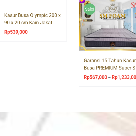
Sale!
Kasur Busa Olympic 200 x
90 x 20 cm Kain Jakat
Rp
539,000
Garansi 15 Tahun Kasur
Busa PREMIUM Super 
Foam
Rp
567,000
Rp
1,233,0
–