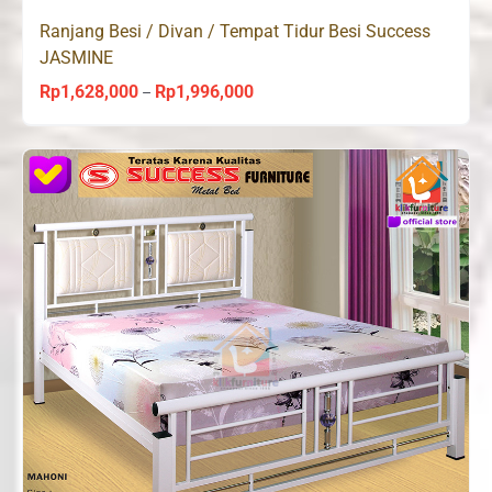
Ranjang Besi / Divan / Tempat Tidur Besi Success
JASMINE
Rp
1,628,000
Rp
1,996,000
Price
–
range:
Rp1,628,000
through
Rp1,996,000