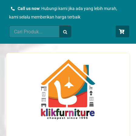
Skip
Call us now
: Hubungi kami jika ada yang lebih murah,
to
kami selalu memberikan harga terbaik
content
Search
for: