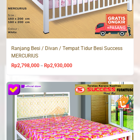
Ranjang Besi / Divan / Tempat Tidur Besi Success
MERCURIUS
Rp
2,798,000
Rp
2,930,000
Price
–
range:
Rp2,798,000
through
Rp2,930,000