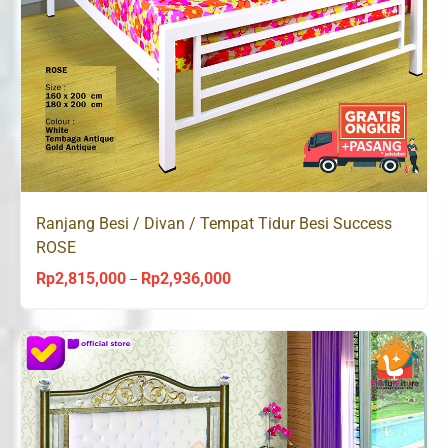
Ranjang Besi / Divan / Tempat Tidur Besi Success
ROSE
Rp
2,815,000
Rp
2,936,000
Price
–
range:
Rp2,815,000
through
Rp2,936,000