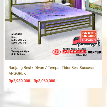
Ranjang Besi / Divan / Tempat Tidur Besi Success
ANGGREK
Rp
2,930,000
Rp
3,060,000
Price
–
range:
Rp2,930,000
through