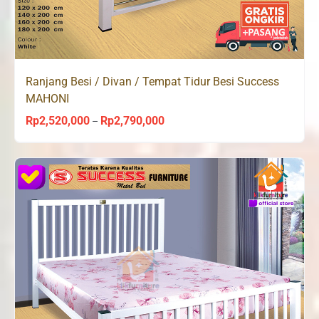
Ranjang Besi / Divan / Tempat Tidur Besi Success
MAHONI
Rp
2,520,000
Rp
2,790,000
Price
–
range:
Rp2,520,000
through
Rp2,790,000