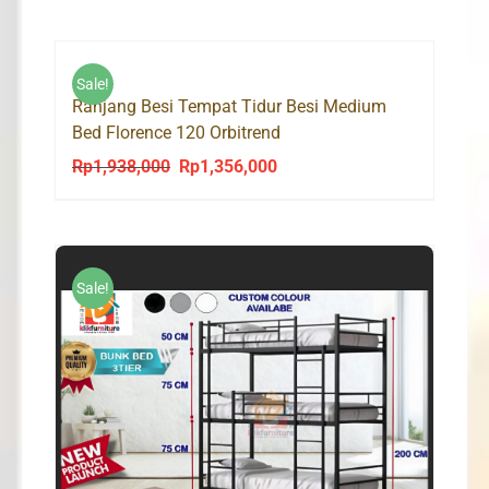
Rp1,150,000
through
Rp1,685,000
Sale!
Ranjang Besi Tempat Tidur Besi Medium
Bed Florence 120 Orbitrend
Rp
1,938,000
Rp
1,356,000
Original
Current
price
price
was:
is:
Rp1,938,000.
Rp1,356,000.
Sale!