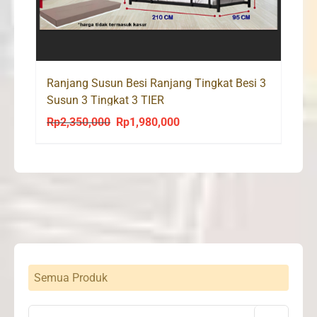
Ranjang Susun Besi Ranjang Tingkat Besi 3
Susun 3 Tingkat 3 TIER
Rp
2,350,000
Rp
1,980,000
Original
Current
price
price
was:
is:
Rp2,350,000.
Rp1,980,000.
Semua Produk