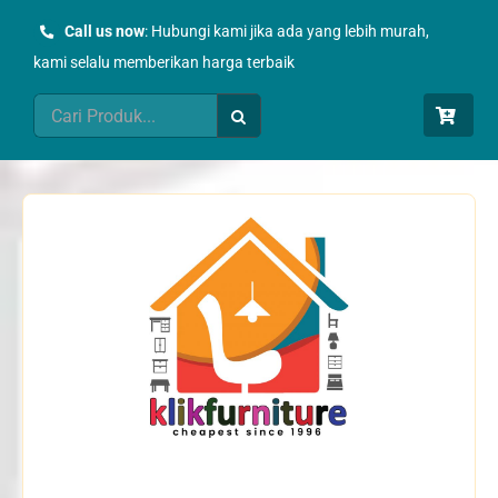
Skip
Call us now
: Hubungi kami jika ada yang lebih murah,
to
kami selalu memberikan harga terbaik
content
Search
for: