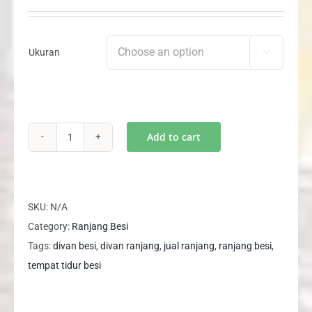
range:
Rp2,815,000
through
Ukuran

Rp2,936,000
Add to cart
Ranjang
Besi
/
Divan
SKU:
N/A
/
Category:
Ranjang Besi
Tempat
Tags:
divan besi
,
divan ranjang
,
jual ranjang
,
ranjang besi
,
Tidur
tempat tidur besi
Besi
Success