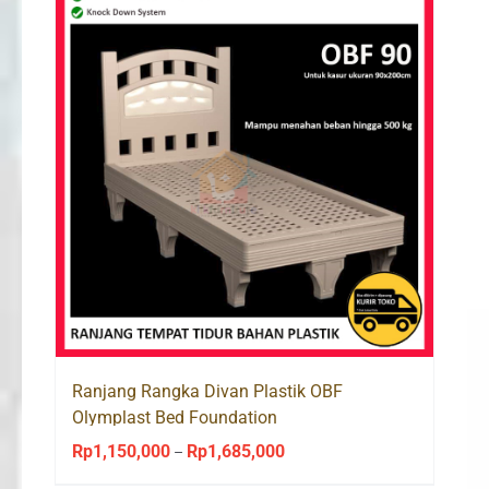
Ranjang Rangka Divan Plastik OBF
Olymplast Bed Foundation
Rp
1,150,000
Rp
1,685,000
Price
–
range: