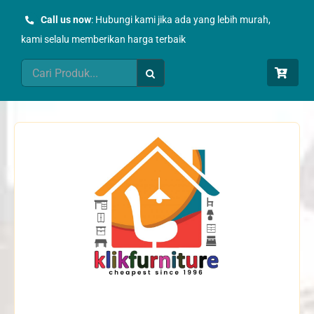
Skip
Call us now
: Hubungi kami jika ada yang lebih murah,
to
kami selalu memberikan harga terbaik
content
Search
for: