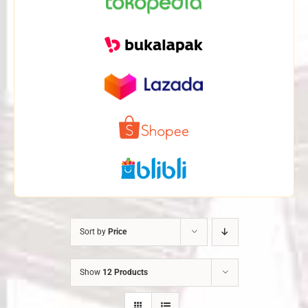
Sort by
Price
Show
12 Products