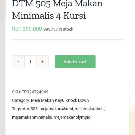
DTM 505 Meja Makan
Minimalis 4 Kursi
Rp
1,399,000
999757 in stock
Add to cart
DTM
505
Meja
Makan
SKU:
TP324724069
Minimalis
Category:
Meja Makan Kayu Knock Down
4
Tags:
dtm505
,
mejamakan4kursi
,
mejamakanbesi
,
Kursi
mejamakanminimalis
,
mejamakanolympic
quantity