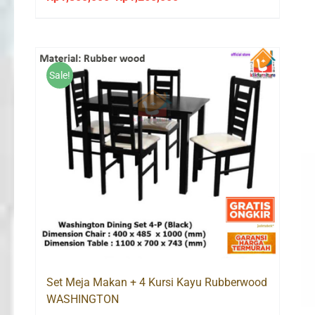
price
price
was:
is:
Rp1,800,000.
Rp1,260,000.
Sale!
Set Meja Makan + 4 Kursi Kayu Rubberwood
WASHINGTON