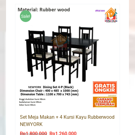
Sale!
Set Meja Makan + 4 Kursi Kayu Rubberwood
NEWYORK
Rp
1,800,000
Rp
1,260,000
Original
Current