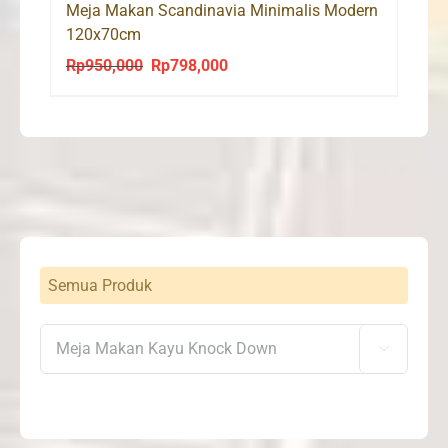
Meja Makan Scandinavia Minimalis Modern
120x70cm
Rp
950,000
Rp
798,000
Original
Current
price
price
was:
is:
Rp950,000.
Rp798,000.
Semua Produk
