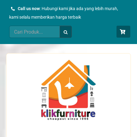
Skip
Call us now
: Hubungi kami jika ada yang lebih murah,
to
kami selalu memberikan harga terbaik
content
Search
for: