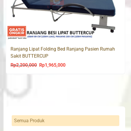
Ranjang Lipat Folding Bed Ranjang Pasien Rumah
Sakit BUTTERCUP
Rp
2,200,000
Rp
1,965,000
Original
Current
price
price
was:
is:
Rp2,200,000.
Rp1,965,000.
Semua Produk