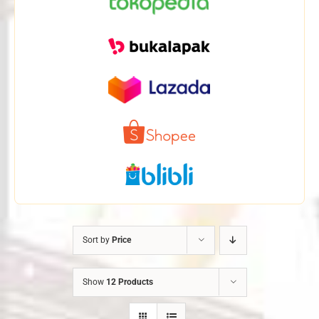
Sort by
Price
Show
12 Products