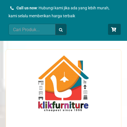
Skip
Call us now
: Hubungi kami jika ada yang lebih murah,
to
kami selalu memberikan harga terbaik
content
Search
for: