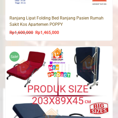
Ranjang Lipat Folding Bed Ranjang Pasien Rumah
Sakit Kos Apartemen POPPY
Rp
1,600,000
Rp
1,465,000
Original
Current
price
price
was:
is:
Rp1,600,000.
Rp1,465,000.
Sale!