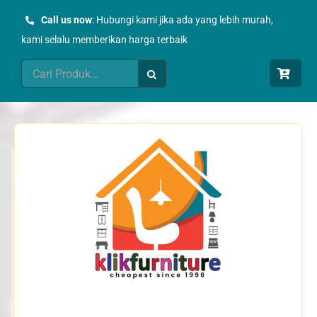
Skip
Call us now
: Hubungi kami jika ada yang lebih murah,
to
kami selalu memberikan harga terbaik
content
Search
for: