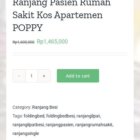
Ranjang Pasien Rumah
Sakit Kos Apartemen
POPPY
Rp
1,465,000
Original
Current
Rp
1,600,000
price
price
was:
is:
Rp1,600,000.
Rp1,465,000.
Add to cart
Ranjang
Lipat
Folding
Bed
Category:
Ranjang Besi
Ranjang
Tags:
foldingbed
,
foldingbedbesi
,
ranjanglipat
,
Pasien
ranjanglipatbesi
,
ranjangpasien
,
ranjangrumahsakit
,
Rumah
ranjangsingle