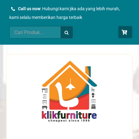
Skip
Call us now
: Hubungi kami jika ada yang lebih murah,
to
kami selalu memberikan harga terbaik
content
Search
for: