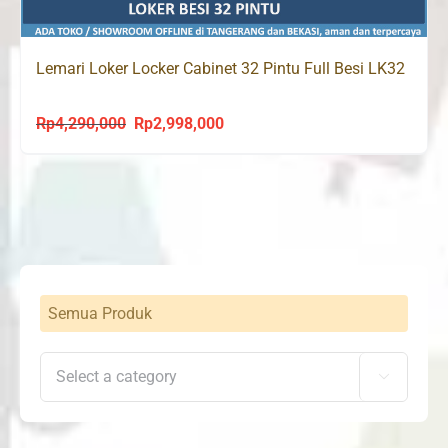
Lemari Loker Locker Cabinet 32 Pintu Full Besi LK32
Rp
4,290,000
Rp
2,998,000
Original
Current
price
price
was:
is:
Rp4,290,000.
Rp2,998,000.
Semua Produk
