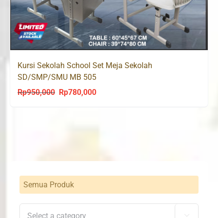
Kursi Sekolah School Set Meja Sekolah
SD/SMP/SMU MB 505
Rp
950,000
Rp
780,000
Original
Current
price
price
was:
is:
Rp950,000.
Rp780,000.
Semua Produk
