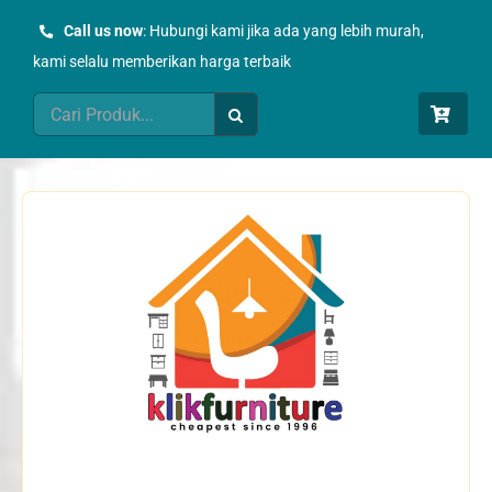
Skip
Call us now
: Hubungi kami jika ada yang lebih murah,
to
kami selalu memberikan harga terbaik
content
Search
for: