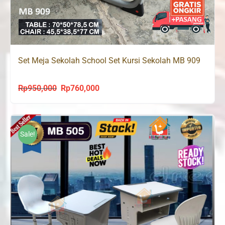
Set Meja Sekolah School Set Kursi Sekolah MB 909
Rp
950,000
Rp
760,000
Original
Current
price
price
was:
is:
Rp950,000.
Rp760,000.
Sale!