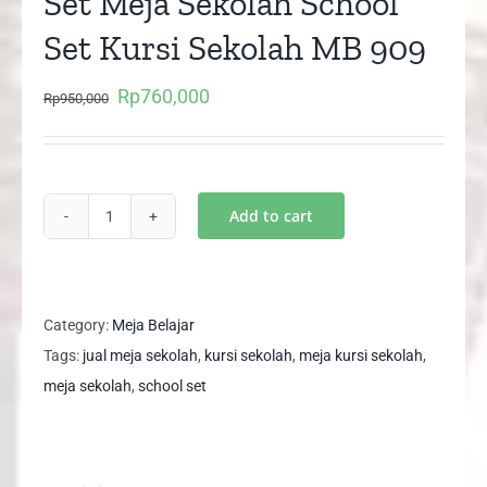
Set Meja Sekolah School
Set Kursi Sekolah MB 909
Rp
760,000
Original
Current
Rp
950,000
price
price
was:
is:
Rp950,000.
Rp760,000.
Add to cart
Set
Meja
Sekolah
School
Category:
Meja Belajar
Set
Tags:
jual meja sekolah
,
kursi sekolah
,
meja kursi sekolah
,
Kursi
meja sekolah
,
school set
Sekolah
MB
909