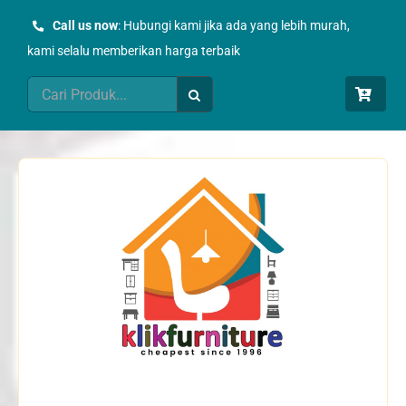
Skip
Call us now
: Hubungi kami jika ada yang lebih murah,
to
kami selalu memberikan harga terbaik
content
Search
for: