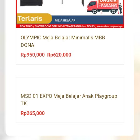
OLYMPIC Meja Belajar Minimalis MBB
DONA
Rp
950,000
Rp
620,000
Original
Current
price
price
was:
is:
Rp950,000.
Rp620,000.
MSD 01 EXPO Meja Belajar Anak Playgroup
TK
Rp
265,000