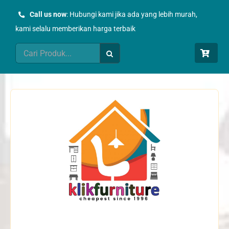
Skip
Call us now
: Hubungi kami jika ada yang lebih murah,
to
kami selalu memberikan harga terbaik
content
Search
for: