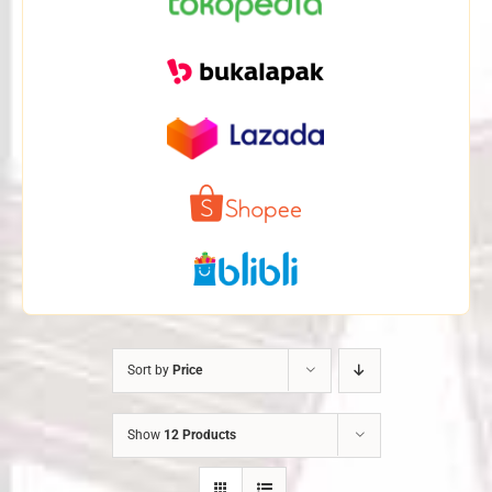
Sort by
Price
Show
12 Products