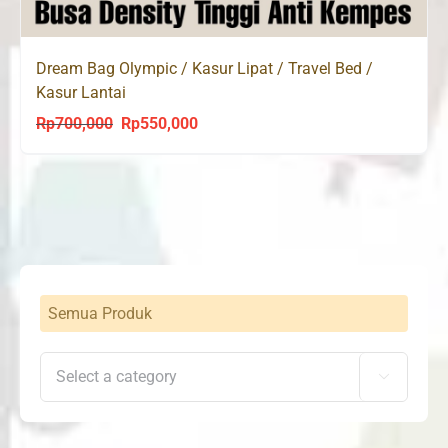
Dream Bag Olympic / Kasur Lipat / Travel Bed /
Kasur Lantai
Rp
700,000
Rp
550,000
Original
Current
price
price
was:
is:
Rp700,000.
Rp550,000.
Semua Produk
