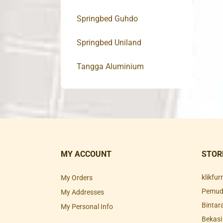
Springbed Guhdo
Springbed Uniland
Tangga Aluminium
MY ACCOUNT
STOR
klikfu
My Orders
Pemuda
My Addresses
Bintar
My Personal Info
Bekasi