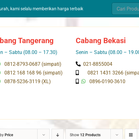
Search
murah, kami selalu memberikan harga terbaik
for:
bang Tangerang
Cabang Bekasi
n – Sabtu (08.00 – 17.30)
Senin – Sabtu (08.00 – 19.0
0812-8793-0687 (simpati)
021-8855004
0812 168 168 96 (simpati)
0821 1431 3266 (simpa
0878-5236-3119 (XL)
0896-0190-3610
 by
Price
Show
12 Products