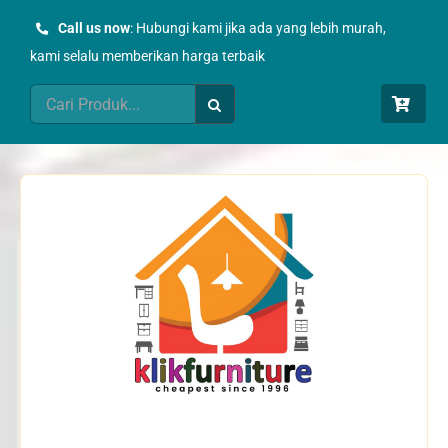
Skip
Call us now
: Hubungi kami jika ada yang lebih murah,
to
kami selalu memberikan harga terbaik
content
Search
for: