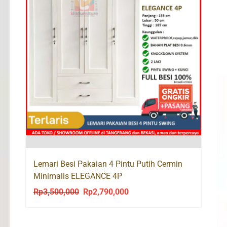
Lemari Besi Pakaian 4 Pintu Putih Cermin
Minimalis ELEGANCE 4P
Rp
3,500,000
Rp
2,790,000
Original
Current
price
price
was:
is: