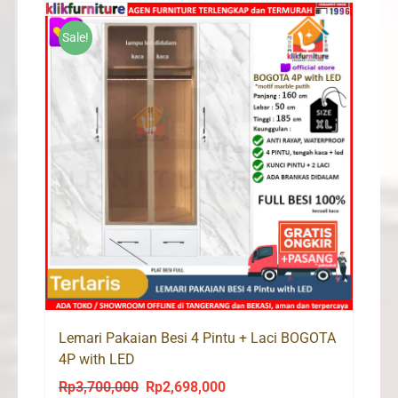
Rp3,500,000.
Rp2,790,000.
Sale!
Lemari Pakaian Besi 4 Pintu + Laci BOGOTA
4P with LED
Rp
3,700,000
Rp
2,698,000
Original
Current