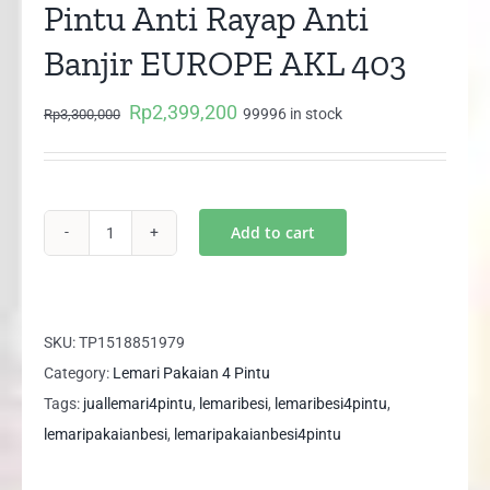
Pintu Anti Rayap Anti
Banjir EUROPE AKL 403
Rp
2,399,200
Original
Current
99996 in stock
Rp
3,300,000
price
price
was:
is:
Rp3,300,000.
Rp2,399,200.
Add to cart
Lemari
Pakaian
Besi
4
SKU:
TP1518851979
Pintu
Category:
Lemari Pakaian 4 Pintu
Anti
Tags:
juallemari4pintu
,
lemaribesi
,
lemaribesi4pintu
,
Rayap
lemaripakaianbesi
,
lemaripakaianbesi4pintu
Anti