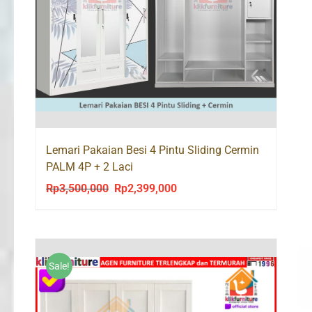
Lemari Pakaian Besi 4 Pintu Sliding Cermin
PALM 4P + 2 Laci
Rp
3,500,000
Rp
2,399,000
Original
Current
price
price
was:
is:
Rp3,500,000.
Rp2,399,000.
Sale!