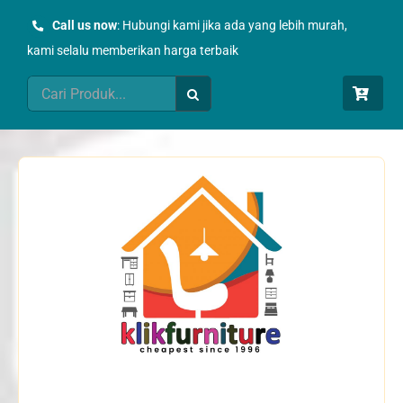
Skip
Call us now
: Hubungi kami jika ada yang lebih murah,
to
kami selalu memberikan harga terbaik
content
Search
for: