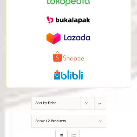
Sort by
Price
Show
12 Products