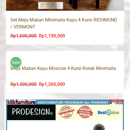
Set Meja Makan Minimalis Kayu 4 Kursi RICHMOND
/ VERMONT
Rp
1,600,000
Rp
1,190,000
Original
Current
price
price
was:
is:
Rp1,600,000.
Rp1,190,000.
Sale!
Meja Makan Kayu Moscow 4 Kursi Kotak Minimalis
Rp
1,500,000
Rp
1,260,000
Original
Current
price
price
was:
is:
Rp1,500,000.
Rp1,260,000.