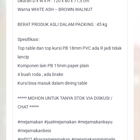
Ukuran D x W x H : 120 x 80 x 77,5 cm
Warna WHITE ASH – BROWN WALNUT
BERAT PRODUK ASLI DALAM PACKING : 45 kg
Spesifikasi :
Top table dan top kursi PB 18mm PVC ada R jadi tidak
lancip
Komponen lain PB 15mm paper plain
4 buah roda , ada brake
Kursi bisa masuk dalam dining table
***** MOHON UNTUK TANYA STOK VIA DISKUSI /
CHAT *****
#mejamakan #jualmejamakan #mejamakankayu
#mejamakanbesi
#mft07 #hargamejamakan #mejamakanminimalis