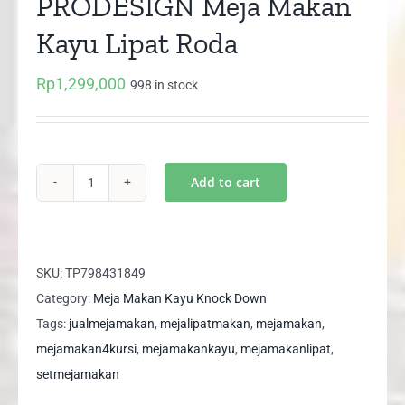
PRODESIGN Meja Makan
Kayu Lipat Roda
Rp
1,299,000
998 in stock
Add to cart
ALLISON
DT120
PRODESIGN
Meja
SKU:
TP798431849
Makan
Category:
Meja Makan Kayu Knock Down
Kayu
Tags:
jualmejamakan
,
mejalipatmakan
,
mejamakan
,
Lipat
mejamakan4kursi
,
mejamakankayu
,
mejamakanlipat
,
Roda
setmejamakan
quantity