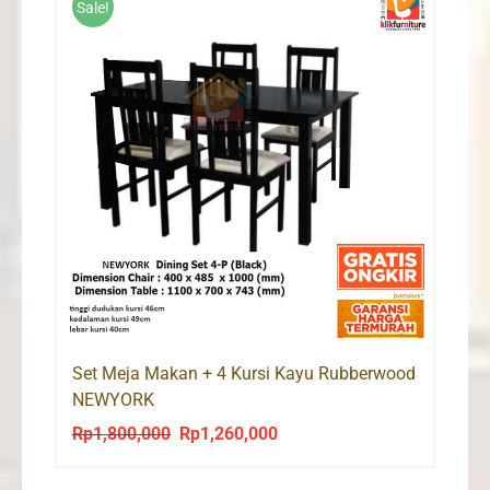
Sale!
Set Meja Makan + 4 Kursi Kayu Rubberwood
NEWYORK
Rp
1,800,000
Rp
1,260,000
Original
Current
price
price