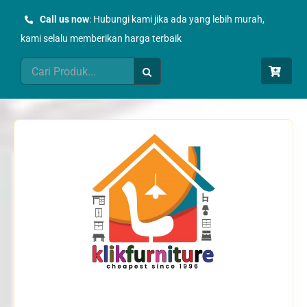
Skip
Call us now
: Hubungi kami jika ada yang lebih murah,
to
kami selalu memberikan harga terbaik
content
Search
for: