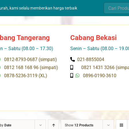
Search
murah, kami selalu memberikan harga terbaik
for:
bang Tangerang
Cabang Bekasi
n – Sabtu (08.00 – 17.30)
Senin – Sabtu (08.00 – 19.0
0812-8793-0687 (simpati)
021-8855004
0812 168 168 96 (simpati)
0821 1431 3266 (simpa
0878-5236-3119 (XL)
0896-0190-3610
 by
Date
Show
12 Products