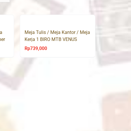
ja
Meja Tulis / Meja Kantor / Meja
her
Kerja 1 BIRO MTB VENUS
Olympic
Rp
739,000
urrent
rice
s:
p3,495,000.