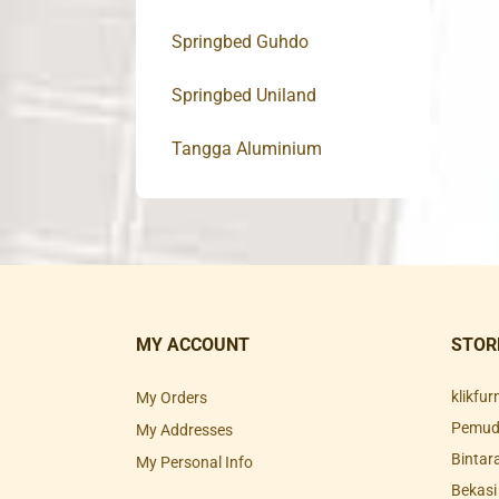
Springbed Guhdo
Springbed Uniland
Tangga Aluminium
MY ACCOUNT
STOR
klikfu
My Orders
Pemuda
My Addresses
Bintar
My Personal Info
Bekasi