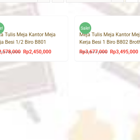
e!
Sale!
a Tulis Meja Kantor Meja
Meja Tulis Meja Kantor Me
ja Besi 1/2 Biro B801
Kerja Besi 1 Biro B802 Brot
ther
2,578,000
Rp
2,450,000
Rp
3,677,000
Rp
3,495,000
Original
Current
Original
C
price
price
price
p
was:
is:
was:
i
Rp2,578,000.
Rp2,450,000.
Rp3,677,000.
R