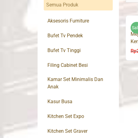
Semua Produk
Aksesoris Furniture
Sal
Mej
Bufet Tv Pendek
Ker
Bro
Bufet Tv Tinggi
Rp
Filing Cabinet Besi
Kamar Set Minimalis Dan
Anak
Kasur Busa
Kitchen Set Expo
Kitchen Set Graver