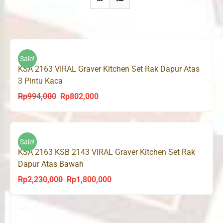
Sale!
KSA 2163 VIRAL Graver Kitchen Set Rak Dapur Atas
3 Pintu Kaca
Rp
994,000
Rp
802,000
Original
Current
price
price
was:
is:
Rp994,000.
Rp802,000.
Sale!
KSA 2163 KSB 2143 VIRAL Graver Kitchen Set Rak
Dapur Atas Bawah
Rp
2,230,000
Rp
1,800,000
Original
Current
price
price
was:
is:
Rp2,230,000.
Rp1,800,000.