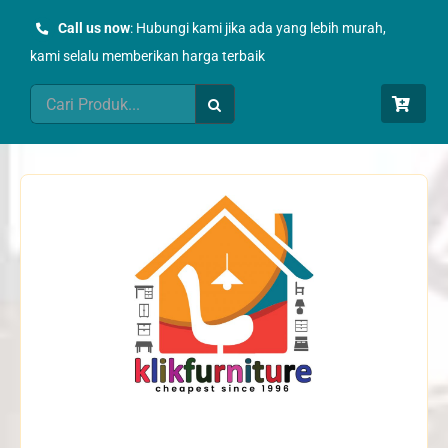
Skip
Call us now
: Hubungi kami jika ada yang lebih murah,
to
kami selalu memberikan harga terbaik
content
Search
for: