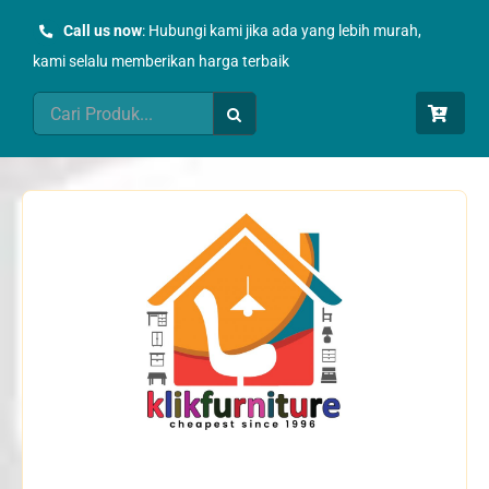
Skip
Call us now
: Hubungi kami jika ada yang lebih murah,
to
kami selalu memberikan harga terbaik
content
Search
for: