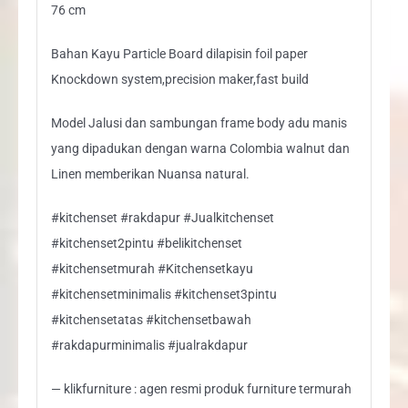
76 cm
Bahan Kayu Particle Board dilapisin foil paper
Knockdown system,precision maker,fast build
Model Jalusi dan sambungan frame body adu manis
yang dipadukan dengan warna Colombia walnut dan
Linen memberikan Nuansa natural.
#kitchenset #rakdapur #Jualkitchenset
#kitchenset2pintu #belikitchenset
#kitchensetmurah #Kitchensetkayu
#kitchensetminimalis #kitchenset3pintu
#kitchensetatas #kitchensetbawah
#rakdapurminimalis #jualrakdapur
— klikfurniture : agen resmi produk furniture termurah