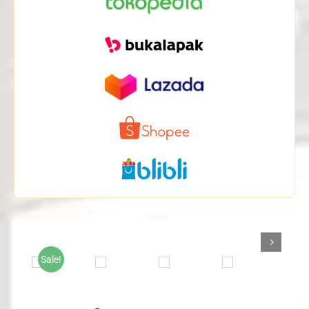

Sale!