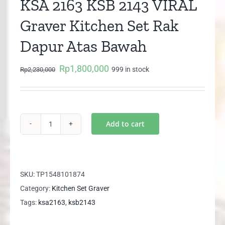
KSA 2163 KSB 2143 VIRAL
Graver Kitchen Set Rak
Dapur Atas Bawah
Rp
1,800,000
Original
Current
999 in stock
Rp
2,230,000
price
price
was:
is:
Rp2,230,000.
Rp1,800,000.
Add to cart
KSA
2163
KSB
2143
SKU:
TP1548101874
VIRAL
Category:
Kitchen Set Graver
Graver
Tags:
ksa2163
,
ksb2143
Kitchen