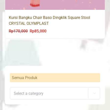
Kursi Bangku Chair Baso Dingklik Square Stool
CRYSTAL OLYMPLAST
Rp
170,000
Rp
85,000
Original
Current
price
price
was:
is:
Rp170,000.
Rp85,000.
Semua Produk
