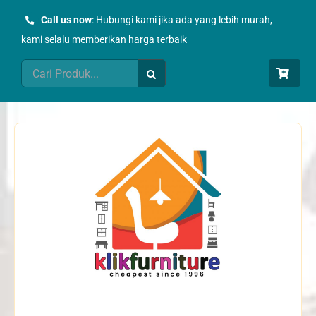
Skip
Call us now
: Hubungi kami jika ada yang lebih murah,
to
kami selalu memberikan harga terbaik
content
Search
for: