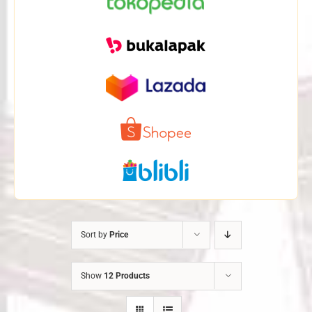
Sort by
Price
Show
12 Products