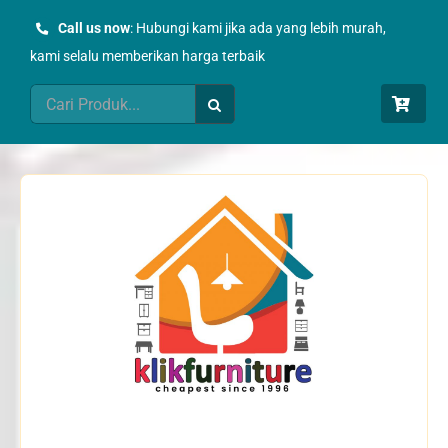
Skip
Call us now
: Hubungi kami jika ada yang lebih murah,
to
kami selalu memberikan harga terbaik
content
Search
for: