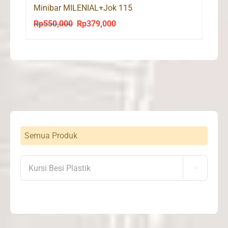
Minibar MILENIAL+Jok 115
Rp
550,000
Rp
379,000
Original
Current
price
price
was:
is:
Rp550,000.
Rp379,000.
Semua Produk
