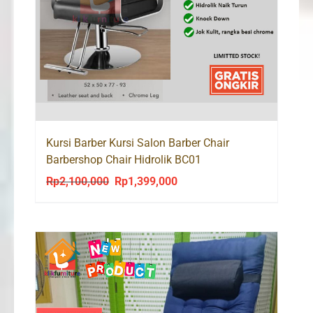
Kursi Barber Kursi Salon Barber Chair
Barbershop Chair Hidrolik BC01
Rp
2,100,000
Rp
1,399,000
Original
Current
price
price
was:
is:
Rp2,100,000.
Rp1,399,000.