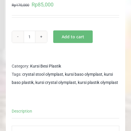
Rp
85,000
Original
Current
Rp
170,000
price
price
was:
is:
Rp170,000.
Rp85,000.
Add to cart
Kursi
Bangku
Chair
Baso
Category:
Kursi Besi Plastik
Dingklik
Tags:
crystal stool olymplast
,
kursi baso olymplast
,
kursi
Square
baso plastik
,
kursi crystal olymplast
,
kursi plastik olymplast
Stool
CRYSTAL
OLYMPLAST
Description
quantity