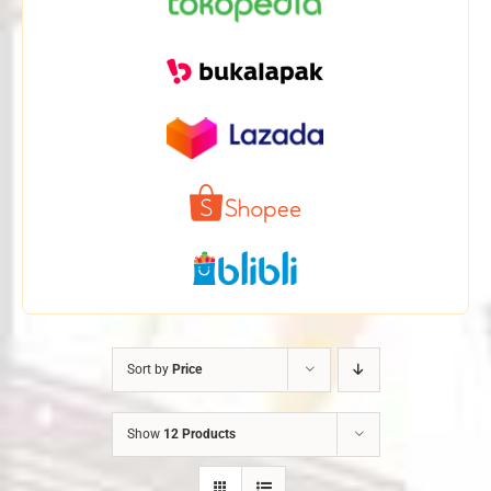
Sort by
Price
Show
12 Products