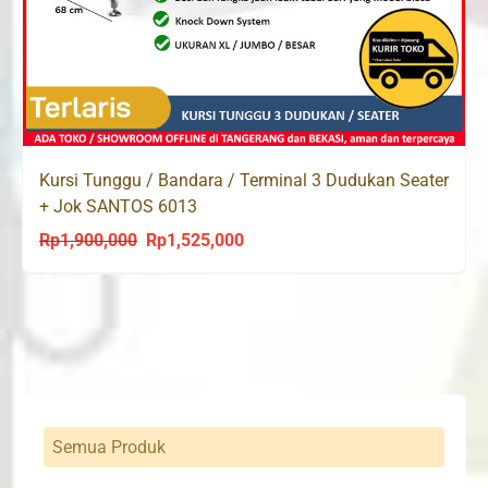
Kursi Tunggu / Bandara / Terminal 3 Dudukan Seater
+ Jok SANTOS 6013
Rp
1,900,000
Rp
1,525,000
Original
Current
price
price
was:
is:
Rp1,900,000.
Rp1,525,000.
Semua Produk