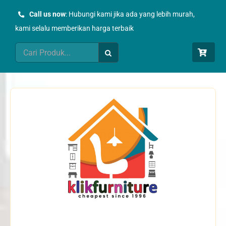
Skip
Call us now
: Hubungi kami jika ada yang lebih murah,
to
kami selalu memberikan harga terbaik
content
Search
for: