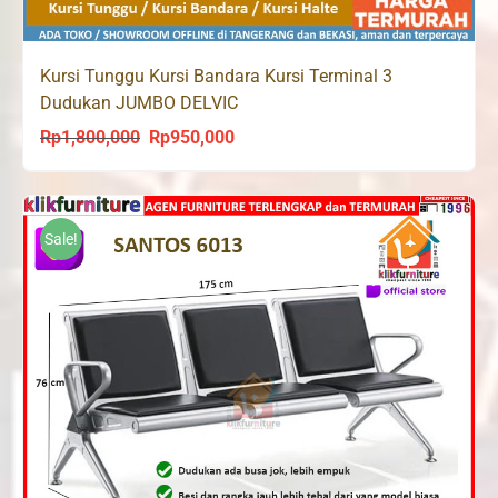
Kursi Tunggu Kursi Bandara Kursi Terminal 3
Dudukan JUMBO DELVIC
Rp
1,800,000
Rp
950,000
Original
Current
price
price
was:
is:
Rp1,800,000.
Rp950,000.
Sale!