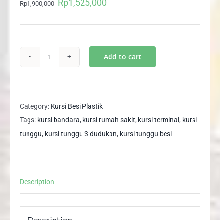
Rp
1,525,000
Original
Current
Rp
1,900,000
price
price
was:
is:
Rp1,900,000.
Rp1,525,000.
Add to cart
Kursi
Tunggu
/
Bandara
Category:
Kursi Besi Plastik
/
Tags:
kursi bandara
,
kursi rumah sakit
,
kursi terminal
,
kursi
Terminal
tunggu
,
kursi tunggu 3 dudukan
,
kursi tunggu besi
3
Dudukan
Seater
Description
+
Jok
SANTOS
Description