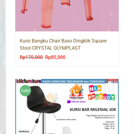
Kursi Bangku Chair Baso Dingklik Square
Stool CRYSTAL OLYMPLAST
Rp
170,000
Rp
85,000
Original
Current
price
price
was:
is:
Rp170,000.
Rp85,000.
Sale!