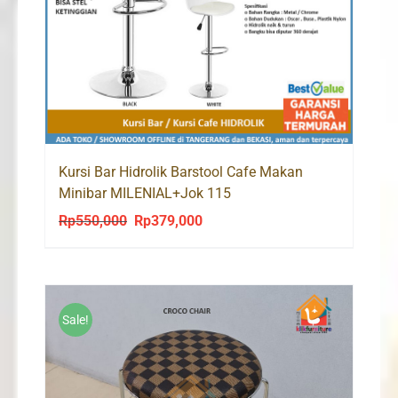
Kursi Bar Hidrolik Barstool Cafe Makan
Minibar MILENIAL+Jok 115
Rp
550,000
Rp
379,000
Original
Current
price
price
was:
is:
Rp550,000.
Rp379,000.
Sale!