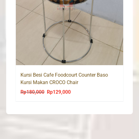
Kursi Besi Cafe Foodcourt Counter Baso
Kursi Makan CROCO Chair
Rp
180,000
Rp
129,000
Original
Current
price
price
was:
is:
Rp180,000.
Rp129,000.