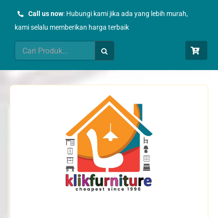
Skip
Call us now
: Hubungi kami jika ada yang lebih murah,
to
kami selalu memberikan harga terbaik
content
Search
for: