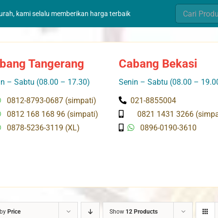
Search
murah, kami selalu memberikan harga terbaik
for:
bang Tangerang
Cabang Bekasi
n – Sabtu (08.00 – 17.30)
Senin – Sabtu (08.00 – 19.0
0812-8793-0687 (simpati)
021-8855004
0812 168 168 96 (simpati)
0821 1431 3266 (simpa
0878-5236-3119 (XL)
0896-0190-3610
 by
Price
Show
12 Products