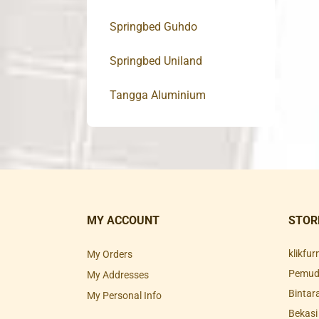
Springbed Guhdo
Springbed Uniland
Tangga Aluminium
MY ACCOUNT
STOR
klikfu
My Orders
Pemuda
My Addresses
Bintar
My Personal Info
Bekasi