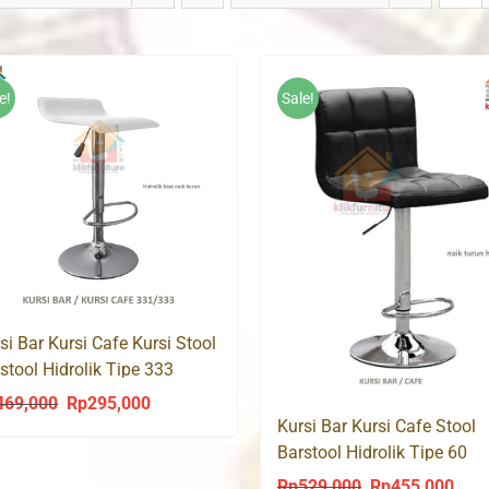
e!
Sale!
si Bar Kursi Cafe Kursi Stool
stool Hidrolik Tipe 333
469,000
Rp
295,000
Original
Current
Kursi Bar Kursi Cafe Stool
price
price
Barstool Hidrolik Tipe 60
was:
is:
Rp
529,000
Rp
455,000
Original
Curr