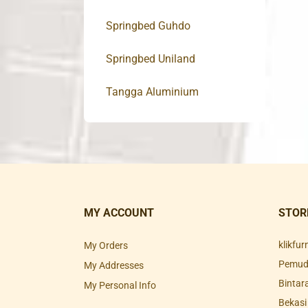
Springbed Guhdo
Springbed Uniland
Tangga Aluminium
MY ACCOUNT
STOR
klikfu
My Orders
Pemuda
My Addresses
Bintar
My Personal Info
Bekasi