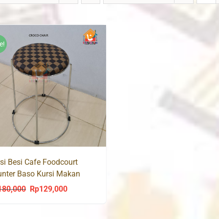
e!
si Besi Cafe Foodcourt
nter Baso Kursi Makan
OCO Chair
180,000
Rp
129,000
Original
Current
price
price
was:
is: