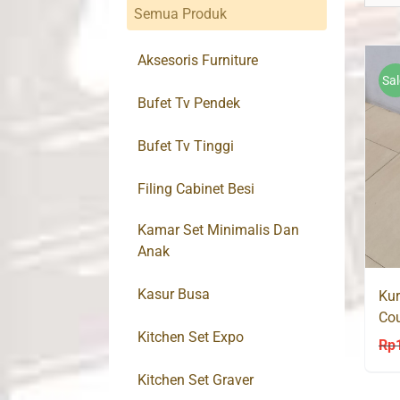
Semua Produk
Aksesoris Furniture
Sal
Bufet Tv Pendek
Bufet Tv Tinggi
Filing Cabinet Besi
Kamar Set Minimalis Dan
Anak
Kasur Busa
Kur
Cou
Kitchen Set Expo
CR
Rp
Kitchen Set Graver