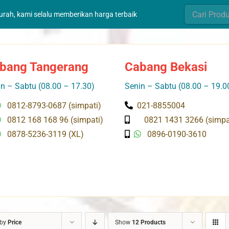
Search
murah, kami selalu memberikan harga terbaik
for:
bang Tangerang
Cabang Bekasi
n – Sabtu (08.00 – 17.30)
Senin – Sabtu (08.00 – 19.0
0812-8793-0687 (simpati)
021-8855004
0812 168 168 96 (simpati)
0821 1431 3266 (simpa
0878-5236-3119 (XL)
0896-0190-3610
 by
Price
Show
12 Products