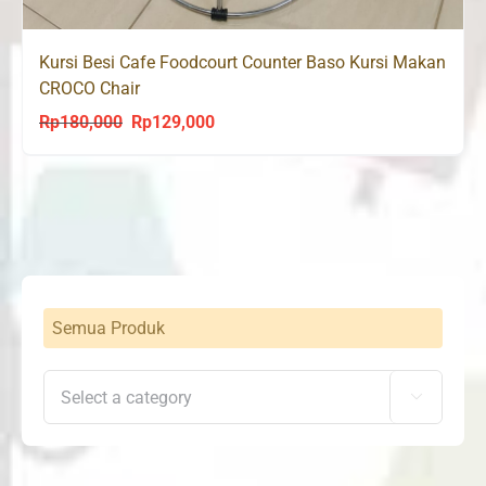
Kursi Besi Cafe Foodcourt Counter Baso Kursi Makan
CROCO Chair
Rp
180,000
Rp
129,000
Original
Current
price
price
was:
is:
Rp180,000.
Rp129,000.
Semua Produk
