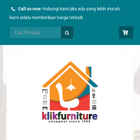
Skip
Call us now
: Hubungi kami jika ada yang lebih murah,
to
kami selalu memberikan harga terbaik
content
Search
for: