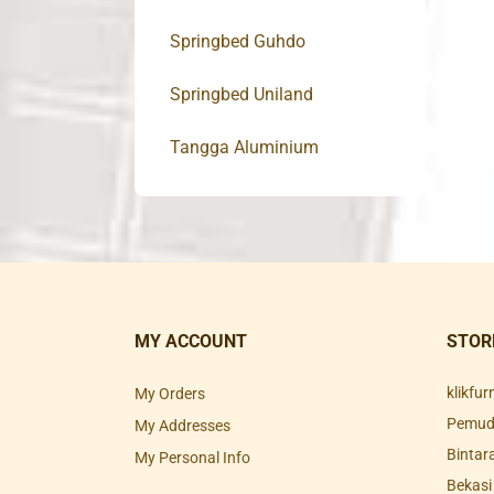
Springbed Guhdo
Springbed Uniland
Tangga Aluminium
MY ACCOUNT
STOR
klikfu
My Orders
Pemuda
My Addresses
Bintar
My Personal Info
Bekasi