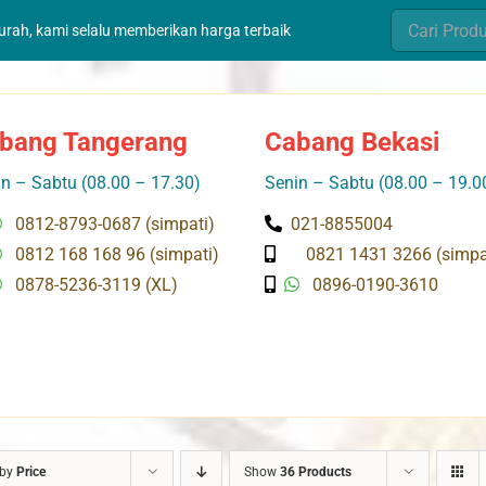
Search
murah, kami selalu memberikan harga terbaik
for:
bang Tangerang
Cabang Bekasi
n – Sabtu (08.00 – 17.30)
Senin – Sabtu (08.00 – 19.0
0812-8793-0687 (simpati)
021-8855004
0812 168 168 96 (simpati)
0821 1431 3266 (simpa
0878-5236-3119 (XL)
0896-0190-3610
 by
Price
Show
36 Products