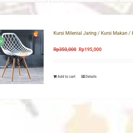
Kursi Milenial Jaring / Kursi Makan / 
e!
Rp
350,000
Rp
195,000
Original
Current
price
price
was:
is:
Rp350,000.
Rp195,000.
Add to cart
Details