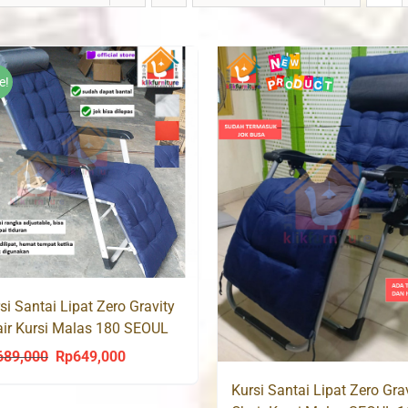
e!
si Santai Lipat Zero Gravity
ir Kursi Malas 180 SEOUL
689,000
Rp
649,000
Original
Current
price
price
Kursi Santai Lipat Zero Gra
was:
is: