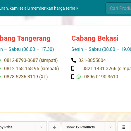
Search
murah, kami selalu memberikan harga terbaik
for:
bang Tangerang
Cabang Bekasi
n – Sabtu (08.00 – 17.30)
Senin – Sabtu (08.00 – 19.0
0812-8793-0687 (simpati)
021-8855004
0812 168 168 96 (simpati)
0821 1431 3266 (simpa
0878-5236-3119 (XL)
0896-0190-3610
 by
Price
Show
12 Products