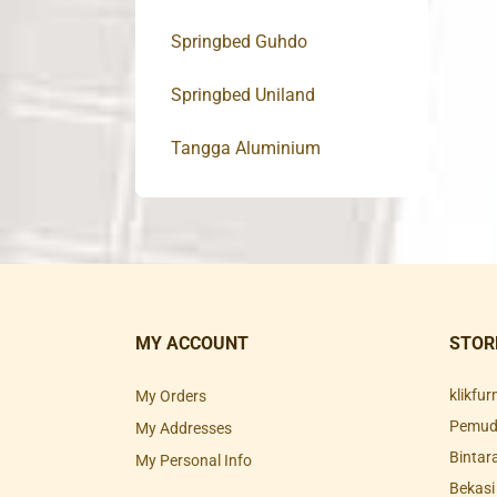
Springbed Guhdo
Springbed Uniland
Tangga Aluminium
MY ACCOUNT
STOR
klikfu
My Orders
Pemuda
My Addresses
Bintar
My Personal Info
Bekasi