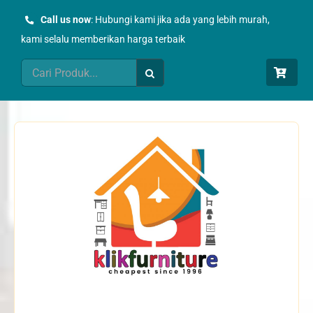
Skip
Call us now
: Hubungi kami jika ada yang lebih murah,
to
kami selalu memberikan harga terbaik
content
Search
for: