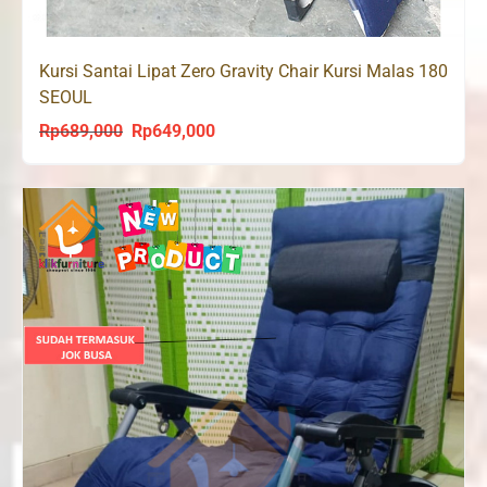
Kursi Santai Lipat Zero Gravity Chair Kursi Malas 180
SEOUL
Rp
689,000
Rp
649,000
Original
Current
price
price
was:
is:
Rp689,000.
Rp649,000.