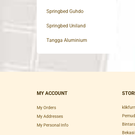
Springbed Guhdo
Springbed Uniland
Tangga Aluminium
MY ACCOUNT
STOR
klikfu
My Orders
Pemuda
My Addresses
Bintar
My Personal Info
Bekasi