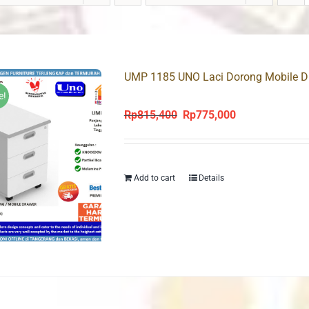
UMP 1185 UNO Laci Dorong Mobile D
e!
Rp
815,400
Rp
775,000
Original
Current
price
price
was:
is:
Rp815,400.
Rp775,000.
Add to cart
Details