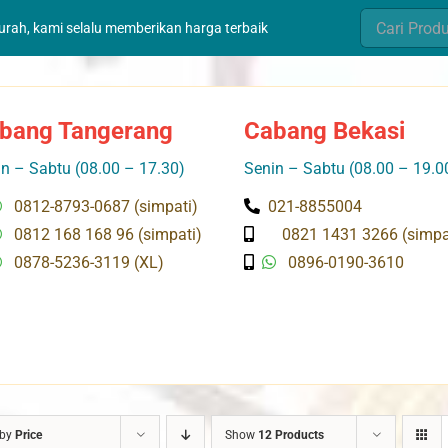
Search
murah, kami selalu memberikan harga terbaik
for:
bang Tangerang
Cabang Bekasi
n – Sabtu (08.00 – 17.30)
Senin – Sabtu (08.00 – 19.0
0812-8793-0687 (simpati)
021-8855004
0812 168 168 96 (simpati)
0821 1431 3266 (simpa
0878-5236-3119 (XL)
0896-0190-3610
 by
Price
Show
12 Products