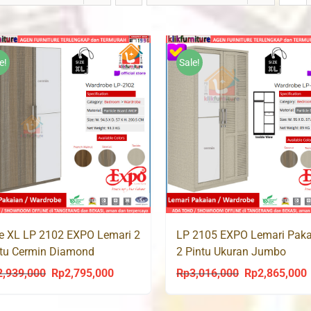
e!
Sale!
e XL LP 2102 EXPO Lemari 2
LP 2105 EXPO Lemari Paka
tu Cermin Diamond
2 Pintu Ukuran Jumbo
2,939,000
Rp
2,795,000
Rp
3,016,000
Rp
2,865,000
Original
Current
Original
C
price
price
price
p