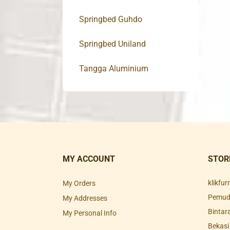
Springbed Guhdo
Springbed Uniland
Tangga Aluminium
MY ACCOUNT
STOR
klikfu
My Orders
Pemuda
My Addresses
Bintar
My Personal Info
Bekasi