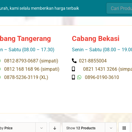
Search
murah, kami selalu memberikan harga terbaik
for:
bang Tangerang
Cabang Bekasi
n – Sabtu (08.00 – 17.30)
Senin – Sabtu (08.00 – 19.0
0812-8793-0687 (simpati)
021-8855004
0812 168 168 96 (simpati)
0821 1431 3266 (simpa
0878-5236-3119 (XL)
0896-0190-3610
 by
Price
Show
12 Products