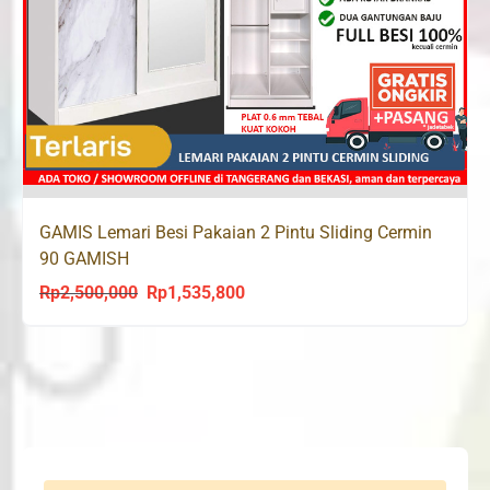
GAMIS Lemari Besi Pakaian 2 Pintu Sliding Cermin
90 GAMISH
Rp
2,500,000
Rp
1,535,800
Original
Current
price
price
was:
is:
Rp2,500,000.
Rp1,535,800.