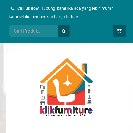
Skip
Call us now
: Hubungi kami jika ada yang lebih murah,
to
kami selalu memberikan harga terbaik
content
Search
for: