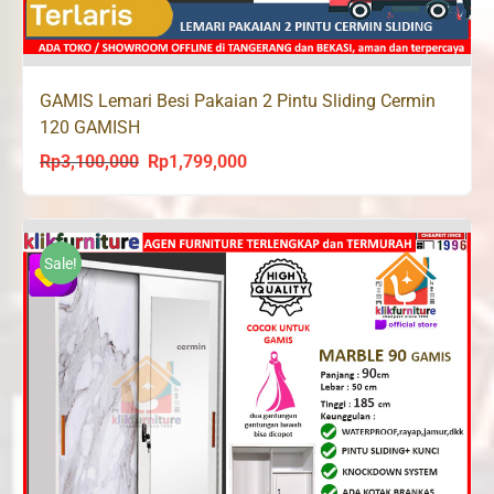
GAMIS Lemari Besi Pakaian 2 Pintu Sliding Cermin
120 GAMISH
Rp
3,100,000
Rp
1,799,000
Original
Current
price
price
was:
is:
Rp3,100,000.
Rp1,799,000.
Sale!