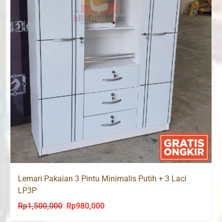
Lemari Pakaian 3 Pintu Minimalis Putih + 3 Laci
LP3P
Rp
1,500,000
Rp
980,000
Original
Current
price
price