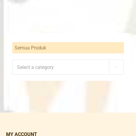
was:
is:
Rp1,500,000.
Rp980,000.
Semua Produk

MY ACCOUNT