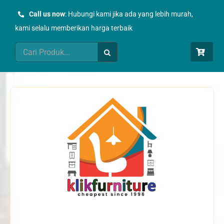
Skip
Call us now
: Hubungi kami jika ada yang lebih murah,
to
kami selalu memberikan harga terbaik
content
Search
for: