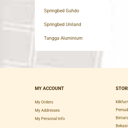
Springbed Guhdo
Springbed Uniland
Tangga Aluminium
MY ACCOUNT
STOR
klikfu
My Orders
Pemuda
My Addresses
Bintar
My Personal Info
Bekasi