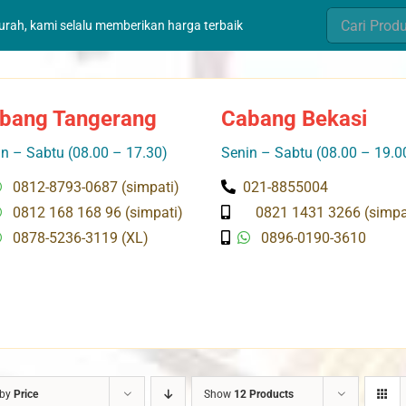
Search
murah, kami selalu memberikan harga terbaik
for:
bang Tangerang
Cabang Bekasi
n – Sabtu (08.00 – 17.30)
Senin – Sabtu (08.00 – 19.0
0812-8793-0687 (simpati)
021-8855004
0812 168 168 96 (simpati)
0821 1431 3266 (simpa
0878-5236-3119 (XL)
0896-0190-3610
 by
Price
Show
12 Products