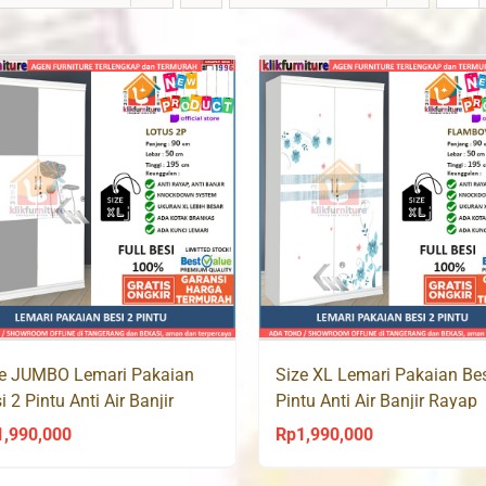
ze JUMBO Lemari Pakaian
Size XL Lemari Pakaian Bes
i 2 Pintu Anti Air Banjir
Pintu Anti Air Banjir Rayap
yap LOTUS 2P
FLAMBOYAN 2P
1,990,000
Rp
1,990,000