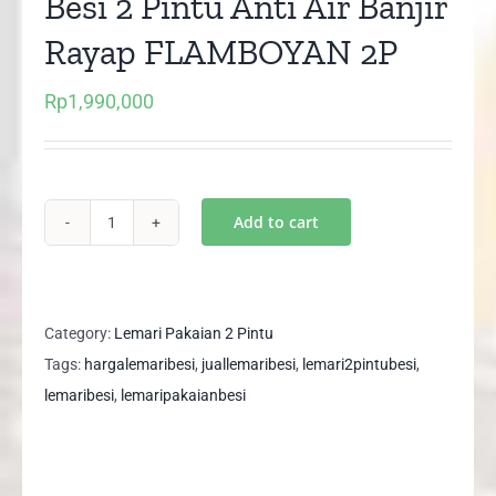
Besi 2 Pintu Anti Air Banjir
Rayap FLAMBOYAN 2P
Rp
1,990,000
Add to cart
Size
XL
Lemari
Pakaian
Category:
Lemari Pakaian 2 Pintu
Besi
Tags:
hargalemaribesi
,
juallemaribesi
,
lemari2pintubesi
,
2
lemaribesi
,
lemaripakaianbesi
Pintu
Anti
Air