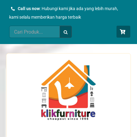
Skip
Call us now
: Hubungi kami jika ada yang lebih murah,
to
kami selalu memberikan harga terbaik
content
Search
for: