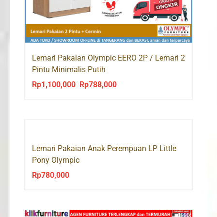
Lemari Pakaian Olympic EERO 2P / Lemari 2
Pintu Minimalis Putih
Rp
1,100,000
Rp
788,000
Original
Current
price
price
was:
is:
Rp1,100,000.
Rp788,000.
Lemari Pakaian Anak Perempuan LP Little
Pony Olympic
Rp
780,000