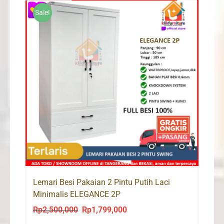
Sale!
Lemari Besi Pakaian 2 Pintu Putih Laci
Minimalis ELEGANCE 2P
Rp
2,500,000
Rp
1,799,000
Original
Current
price
price