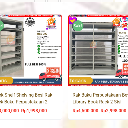
e!
Sale!
k Shelf Shelving Besi Rak
Rak Buku Perpustakaan Be
k Buku Perpustakaan 2
Library Book Rack 2 Sisi
dap HBS 002
HBS001
3,000,000
Rp
1,998,000
Rp
4,500,000
Rp
2,998,000
Original
Current
Original
C
price
price
price
p
was:
is:
was:
i