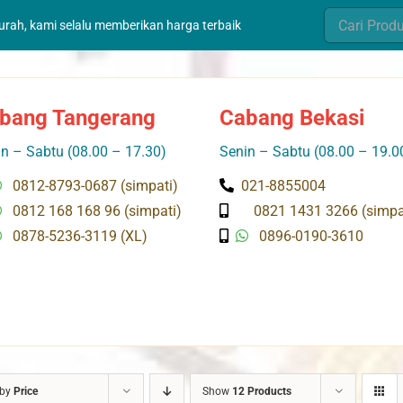
Search
murah, kami selalu memberikan harga terbaik
for:
bang Tangerang
Cabang Bekasi
n – Sabtu (08.00 – 17.30)
Senin – Sabtu (08.00 – 19.0
0812-8793-0687 (simpati)
021-8855004
0812 168 168 96 (simpati)
0821 1431 3266 (simpa
0878-5236-3119 (XL)
0896-0190-3610
 by
Price
Show
12 Products