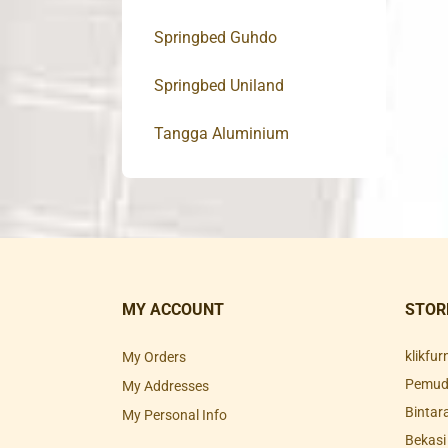
Springbed Guhdo
Springbed Uniland
Tangga Aluminium
MY ACCOUNT
STOR
klikfu
My Orders
Pemuda
My Addresses
Bintar
My Personal Info
Bekasi