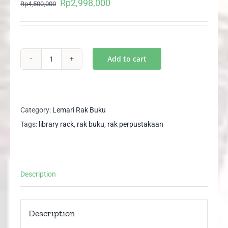
Rp
2,998,000
Original
Current
Rp
4,500,000
price
price
was:
is:
Rp4,500,000.
Rp2,998,000.
Add to cart
Rak
Buku
Perpustakaan
Besi
Category:
Lemari Rak Buku
Library
Tags:
library rack
,
rak buku
,
rak perpustakaan
Book
Rack
2
Description
Sisi
HBS001
quantity
Description