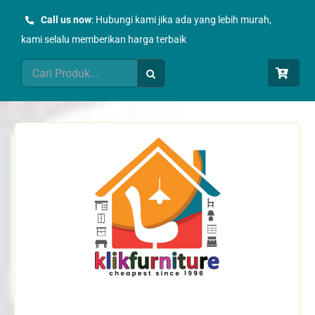
Skip
Call us now
: Hubungi kami jika ada yang lebih murah,
to
kami selalu memberikan harga terbaik
content
Search
for: