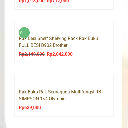
Rp
1,018,000
Rp
712,000
Original
Current
price
price
was:
is:
Rp1,018,000.
Rp712,000.
Sale!
Rak Besi Shelf Shelving Rack Rak Buku
FULL BESI B902 Brother
Rp
2,149,000
Rp
2,042,000
Original
Current
price
price
was:
is:
Rp2,149,000.
Rp2,042,000.
Rak Buku Rak Serbaguna Multifungsi RB
SIMPSON 1×4 Olympic
Rp
639,000