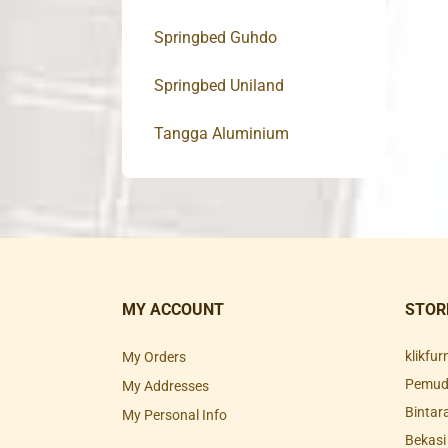
Springbed Guhdo
Springbed Uniland
Tangga Aluminium
MY ACCOUNT
STOR
klikfu
My Orders
Pemuda
My Addresses
Bintar
My Personal Info
Bekasi