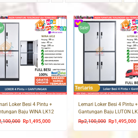
e!
Sale!
ari Loker Besi 4 Pintu +
Lemari Loker Besi 4 Pintu +
ntungan Baju WINA LK12
Gantungan Baju LUTON L
2,100,000
Rp
1,495,000
Rp
2,100,000
Rp
1,495,000
Original
Current
Original
C
price
price
price
p