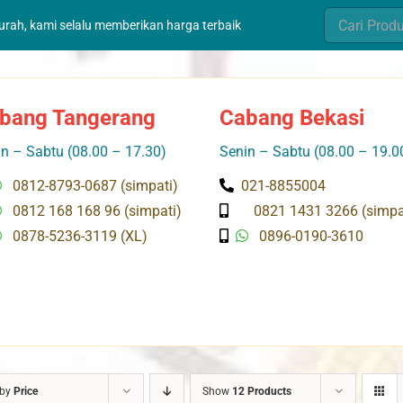
Search
murah, kami selalu memberikan harga terbaik
for:
bang Tangerang
Cabang Bekasi
n – Sabtu (08.00 – 17.30)
Senin – Sabtu (08.00 – 19.0
0812-8793-0687 (simpati)
021-8855004
0812 168 168 96 (simpati)
0821 1431 3266 (simpa
0878-5236-3119 (XL)
0896-0190-3610
 by
Price
Show
12 Products