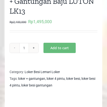
+ Gantungan Baju LUTON
LK13
Rp
1,495,000
Original
Current
Rp
2,100,000
price
price
was:
is:
Rp2,100,000.
Rp1,495,000.
Add to cart
Lemari
Loker
Besi
4
Category:
Loker Besi Lemari Loker
Pintu
Tags:
loker + gantungan
,
loker 4 pintu
,
loker besi
,
loker besi
+
4 pintu
,
loker besi gantungan
Gantungan
Baju
LUTON