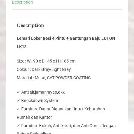
Description
LK13
quantity
Description
Lemari Loker Besi 4 Pintu + Gantungan Baju LUTON
LK13
Size : W : 90 x D : 45 x H : 185 cm
Colour : Dark Gray-Light Gray
Material : Metal, CAT POWDER COATING
✓ Anti air,jamur,rayap,dkk
✓ Knockdown System
✓ Furniture Dapat Digunakan Untuk Kebutuhan
Rumah dan Kantor
✓ Furniture Kokoh, Anti karat, dan Anti Gores Dengan
Bahan Berkualitas