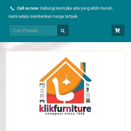
Skip
Call us now
: Hubungi kami jika ada yang lebih murah,
to
kami selalu memberikan harga terbaik
content
Search
for: