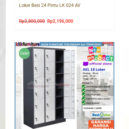
Loker Besi 24 Pintu LK 024 AV
Rp
2,800,000
Rp
2,196,000
Original
Current
price
price
was:
is:
Rp2,800,000.
Rp2,196,000.
Sale!