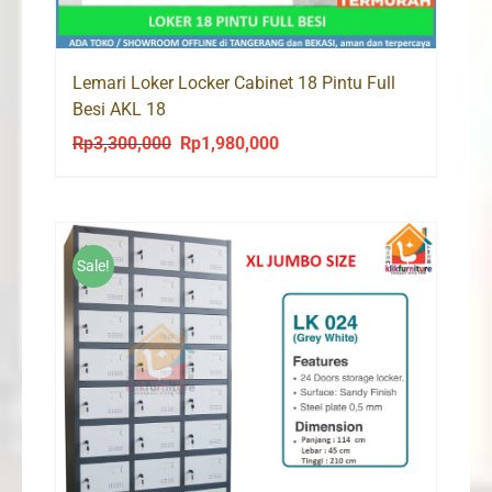
Lemari Loker Locker Cabinet 18 Pintu Full
Besi AKL 18
Rp
3,300,000
Rp
1,980,000
Original
Current
price
price
was:
is:
Rp3,300,000.
Rp1,980,000.
Sale!