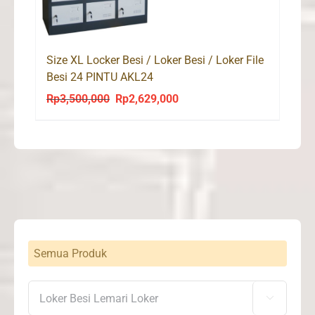
Size XL Locker Besi / Loker Besi / Loker File
Besi 24 PINTU AKL24
Rp
3,500,000
Rp
2,629,000
Original
Current
price
price
was:
is:
Rp3,500,000.
Rp2,629,000.
Semua Produk
