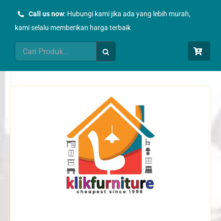
Skip
Call us now
: Hubungi kami jika ada yang lebih murah,
to
kami selalu memberikan harga terbaik
content
Search
for: