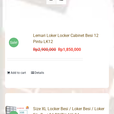
Lemari Loker Locker Cabinet Besi 12
Pintu LK12
Sale!
Rp
2,900,000
Rp
1,850,000
Original
Current
price
price
was:
is:
Rp2,900,000.
Rp1,850,000.
Add to cart
Details
Size XL Locker Besi / Loker Besi / Loker