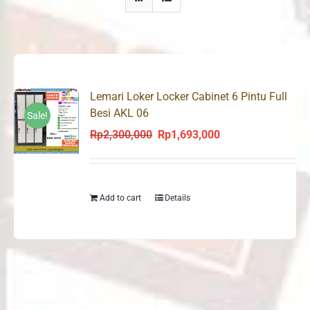
Lemari Loker Locker Cabinet 6 Pintu Full
Besi AKL 06
Sale!
Rp
2,300,000
Rp
1,693,000
Original
Current
price
price
was:
is:
Rp2,300,000.
Rp1,693,000.
Add to cart
Details