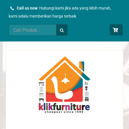
Skip
Call us now
: Hubungi kami jika ada yang lebih murah,
to
kami selalu memberikan harga terbaik
content
Search
for: