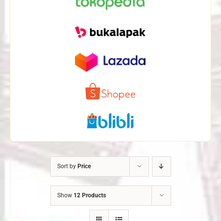
Sort by
Price
Show
12 Products