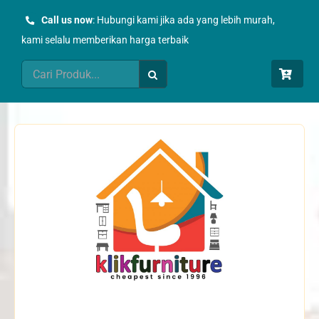
Skip
Call us now
: Hubungi kami jika ada yang lebih murah,
to
kami selalu memberikan harga terbaik
content
Search
for: