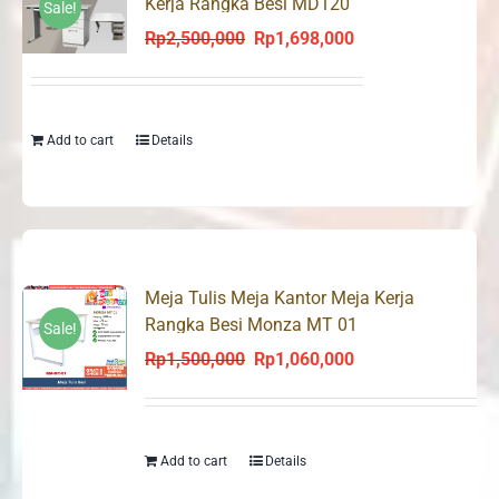
Kerja Rangka Besi MD120
Sale!
Rp
2,500,000
Rp
1,698,000
Original
Current
price
price
was:
is:
Rp2,500,000.
Rp1,698,000.
Add to cart
Details
Meja Tulis Meja Kantor Meja Kerja
Rangka Besi Monza MT 01
Sale!
Rp
1,500,000
Rp
1,060,000
Original
Current
price
price
was:
is:
Rp1,500,000.
Rp1,060,000.
Add to cart
Details