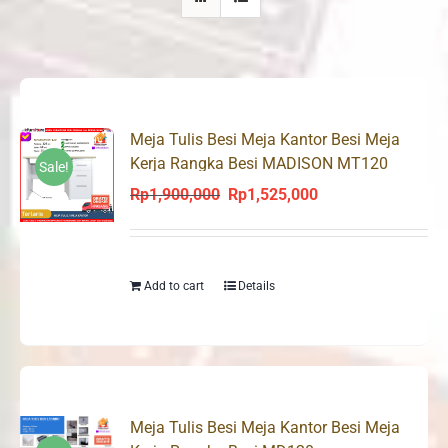
Meja Tulis Besi Meja Kantor Besi Meja
Kerja Rangka Besi MADISON MT120
Sale!
Rp
1,900,000
Rp
1,525,000
Original
Current
price
price
was:
is:
Rp1,900,000.
Rp1,525,000.
Add to cart
Details
Meja Tulis Besi Meja Kantor Besi Meja