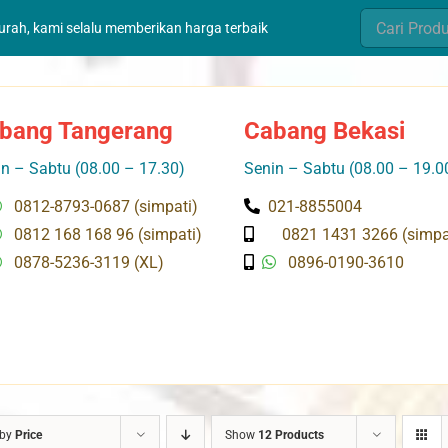
Search
murah, kami selalu memberikan harga terbaik
for:
bang Tangerang
Cabang Bekasi
n – Sabtu (08.00 – 17.30)
Senin – Sabtu (08.00 – 19.0
0812-8793-0687 (simpati)
021-8855004
0812 168 168 96 (simpati)
0821 1431 3266 (simpa
0878-5236-3119 (XL)
0896-0190-3610
 by
Price
Show
12 Products