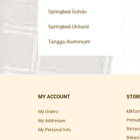
Springbed Guhdo
Springbed Uniland
Tangga Aluminium
MY ACCOUNT
STOR
klikfu
My Orders
Pemuda
My Addresses
Bintar
My Personal Info
Bekasi