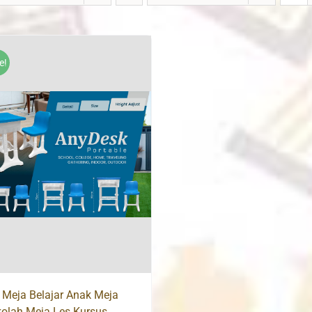
e!
 Meja Belajar Anak Meja
olah Meja Les Kursus