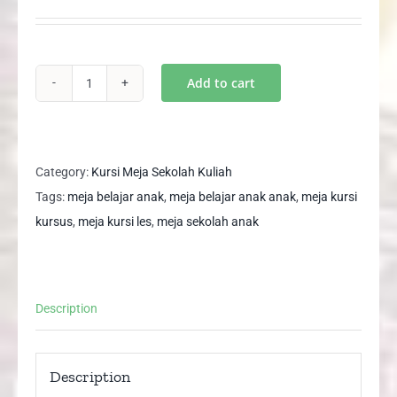
price
price
was:
is:
Rp850,000.
Rp639,000.
Add to cart
Set
Meja
Belajar
Anak
Category:
Kursi Meja Sekolah Kuliah
Meja
Tags:
meja belajar anak
,
meja belajar anak anak
,
meja kursi
Sekolah
kursus
,
meja kursi les
,
meja sekolah anak
Meja
Les
Kursus
Description
ANYDESK
quantity
Description