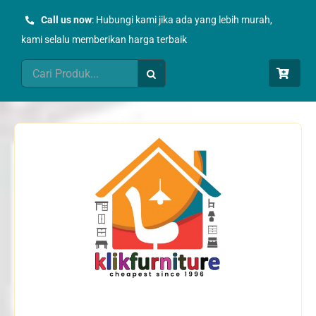
Skip
Call us now
: Hubungi kami jika ada yang lebih murah,
to
kami selalu memberikan harga terbaik
content
Search
for: