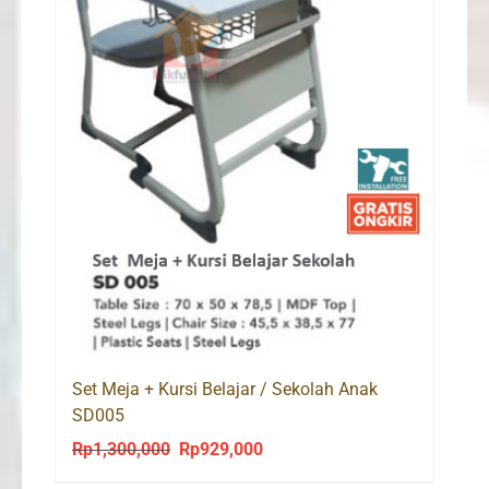
Set Meja + Kursi Belajar / Sekolah Anak
SD005
Rp
1,300,000
Rp
929,000
Original
Current
price
price