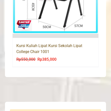
Kursi Kuliah Lipat Kursi Sekolah Lipat
College Chair 1001
Rp
550,000
Rp
385,000
Original
Current
price
price
was:
is:
Rp550,000.
Rp385,000.