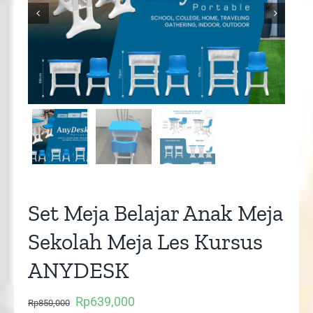


Set Meja Belajar Anak Meja
Sekolah Meja Les Kursus
ANYDESK
Rp
639,000
Original
Current
Rp
850,000