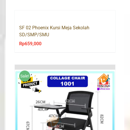
was:
is:
Rp1,300,000.
Rp929,000.
SF 02 Phoenix Kursi Meja Sekolah
SD/SMP/SMU
Rp
659,000
Sale!