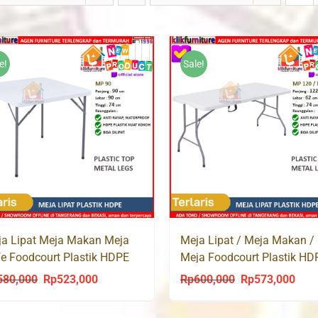
e!
Sale!
a Lipat Meja Makan Meja
Meja Lipat / Meja Makan /
e Foodcourt Plastik HDPE
Meja Foodcourt Plastik HD
90
MLPT122 / MP120
580,000
Rp
523,000
Rp
600,000
Rp
573,000
Original
Current
Original
Curr
price
price
price
price