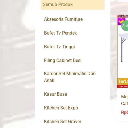
Semua Produk
Aksesoris Furniture
Sal
Bufet Tv Pendek
Bufet Tv Tinggi
Filing Cabinet Besi
Kamar Set Minimalis Dan
Anak
Kasur Busa
Mej
Caf
Kitchen Set Expo
MP
Rp
Kitchen Set Graver