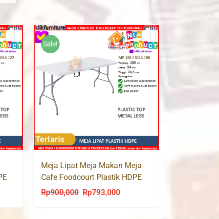
Sale!
Meja Lipat Meja Makan Meja
PE
Cafe Foodcourt Plastik HDPE
MP180
Rp
900,000
Rp
793,000
ent
Original
Current
price
price