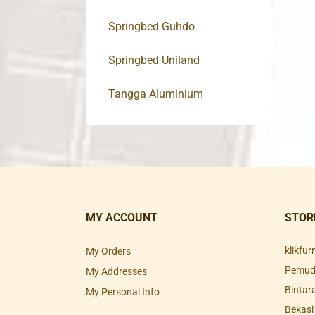
Springbed Guhdo
Springbed Uniland
Tangga Aluminium
MY ACCOUNT
STOR
klikfu
My Orders
Pemuda
My Addresses
Bintar
My Personal Info
Bekasi