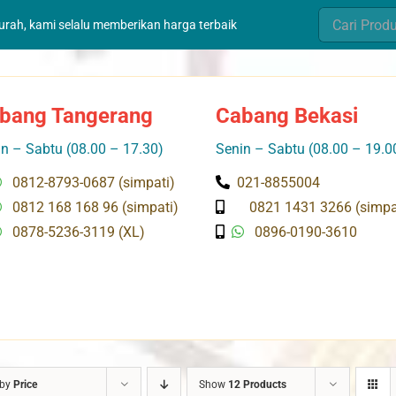
Search
murah, kami selalu memberikan harga terbaik
for:
bang Tangerang
Cabang Bekasi
n – Sabtu (08.00 – 17.30)
Senin – Sabtu (08.00 – 19.0
0812-8793-0687 (simpati)
021-8855004
0812 168 168 96 (simpati)
0821 1431 3266 (simpa
0878-5236-3119 (XL)
0896-0190-3610
 by
Price
Show
12 Products