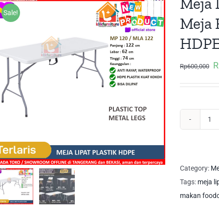
Meja 
Sale!
Meja 
HDPE
R
Or
Rp
600,000
pr
w
R
Me
Lip
/
Me
Category:
Me
Ma
Tags:
meja li
/
makan foodc
Me