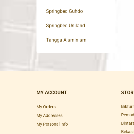
Springbed Guhdo
Springbed Uniland
Tangga Aluminium
MY ACCOUNT
STOR
klikfu
My Orders
Pemuda
My Addresses
Bintar
My Personal Info
Bekasi