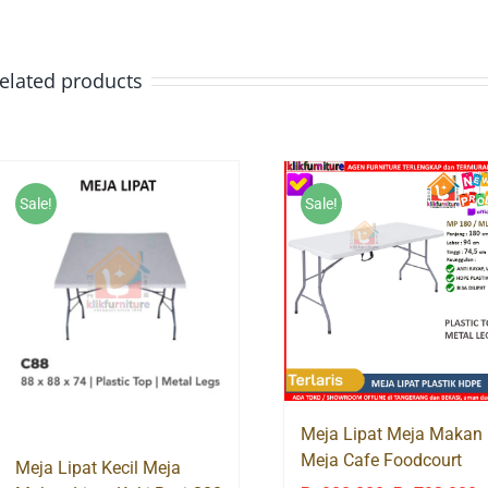
elated products
Sale!
Sale!
Meja Lipat Meja Makan
Meja Cafe Foodcourt
Meja Lipat Kecil Meja
Plastik HDPE MP180