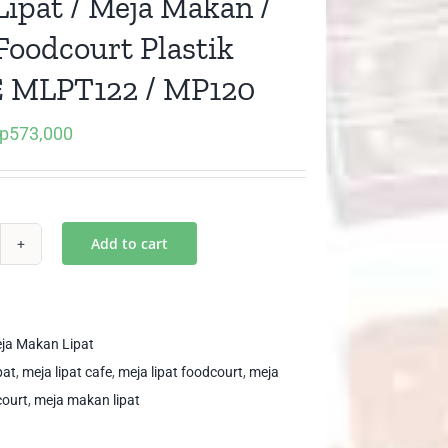
Lipat / Meja Makan /
Foodcourt Plastik
 MLPT122 / MP120
p
573,000
iginal
Current
ice
price
as:
is:
p600,000.
Rp573,000.
Add to cart
ja
at
ja
ja Makan Lipat
kan
pat
,
meja lipat cafe
,
meja lipat foodcourt
,
meja
ourt
,
meja makan lipat
ja