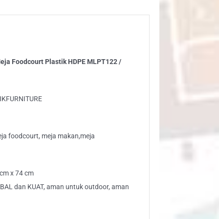
odcourt
stik
PE
PT122
Meja Foodcourt Plastik HDPE MLPT122 /
120
ntity
LIKFURNITURE
eja foodcourt, meja makan,meja
 cm x 74 cm
TEBAL dan KUAT, aman untuk outdoor, aman