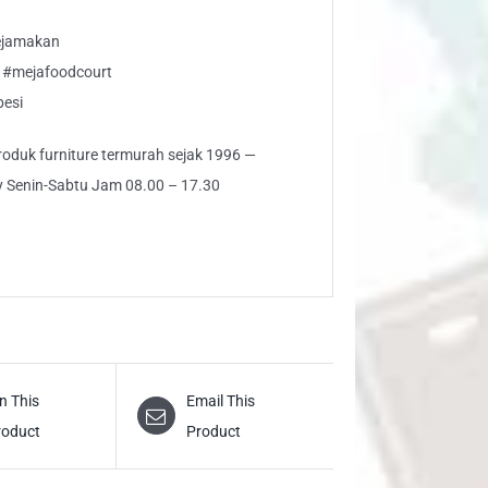
ejamakan
 #mejafoodcourt
besi
 produk furniture termurah sejak 1996 —
ly Senin-Sabtu Jam 08.00 – 17.30
n This
Email This
roduct
Product