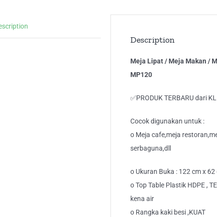
Fo
Pla
escription
HD
Description
ML
/
Meja Lipat / Meja Makan / 
MP
MP120
qua
✅PRODUK TERBARU dari K
Cocok digunakan untuk :
o Meja cafe,meja restoran,m
serbaguna,dll
o Ukuran Buka : 122 cm x 62
o Top Table Plastik HDPE , 
kena air
o Rangka kaki besi ,KUAT