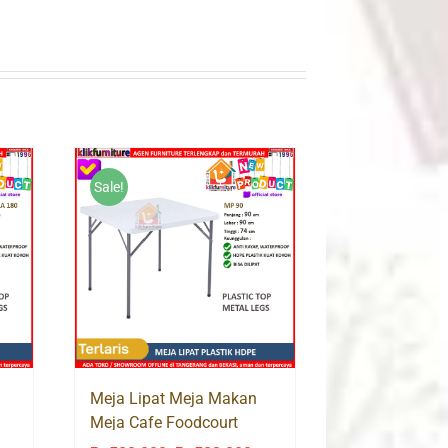
Sale!
Meja Lipat Meja Makan
Meja Cafe Foodcourt
Plastik HDPE MP90