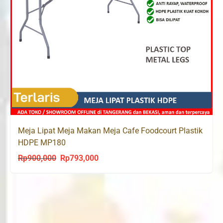
Meja Lipat Meja Makan Meja Cafe Foodcourt Plastik
HDPE MP180
Rp
900,000
Rp
793,000
Original
Current
price
price
was:
is:
Rp900,000.
Rp793,000.