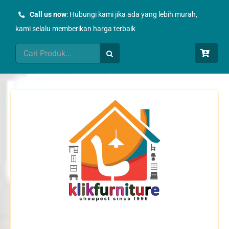
Skip
Call us now
: Hubungi kami jika ada yang lebih murah,
to
kami selalu memberikan harga terbaik
content
Search
for: