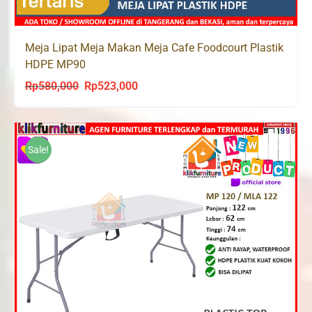
Meja Lipat Meja Makan Meja Cafe Foodcourt Plastik
HDPE MP90
Rp
580,000
Rp
523,000
Original
Current
price
price
was:
is:
Rp580,000.
Rp523,000.
Sale!