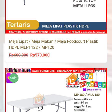
Meja Lipat / Meja Makan / Meja Foodcourt Plastik
HDPE MLPT122 / MP120
Rp
600,000
Rp
573,000
Original
Current
price
price
was:
is:
Rp600,000.
Rp573,000.
Sale!